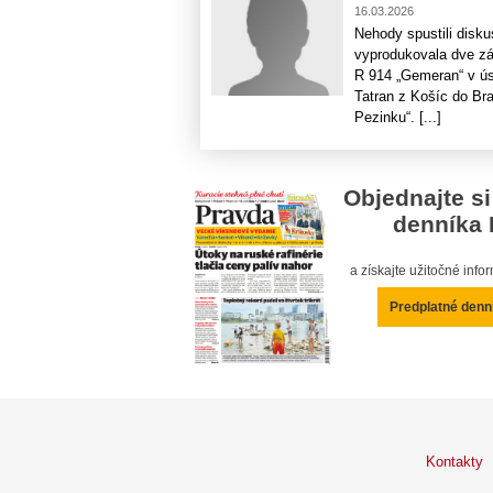
16.03.2026
Nehody spustili disku
vyprodukovala dve zá
R 914 „Gemeran“ v ús
Tatran z Košíc do Bra
Pezinku“. [...]
Objednajte si
denníka 
a získajte užitočné inf
Predplatné denn
Kontakty