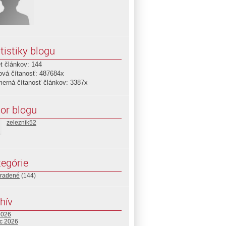
tistiky blogu
t článkov: 144
ová čítanosť: 487684x
merná čítanosť článkov: 3387x
or blogu
zeleznik52
egórie
radené
(144)
hív
2026
c 2026