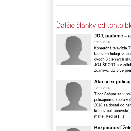
Ďalšie články od tohto b
JOJ, padáme – a
19.05.2026
Komerčná televízia T
ľadovom hokeji. Zabe
dvoch 8 členných sku
JOJ ŠPORT a v zálohe
zdanlivo. Už prvé pren
Ako si ex policaj
12.05.2026
Tibor Gašpar sa v pol
policajnému zboru v č
2018 sa dostal do nem
kruhov boli obrovské, 
mafie. Keď si [...]
Bezpečnosť žele