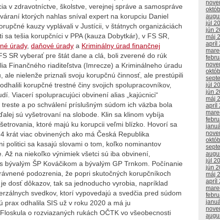
nove
cia v zdravotníctve, školstve, verejnej správe a samospráve
októ
zatváraní ktorých nahlas sníval expert na korupciu Daniel
augu
júl 2
korupčné kauzy vyplávali v Justícii, v štátnych organizáciách
jún 
sti sa tešia korupčníci v PPA (kauza Dobytkár), v FS SR,
máj 
apríl
lné úrady
,
daňové úrady
a
Kriminálny úrad finančnej
mare
S SR vyberať pre štát dane a clá, boli zverené do rúk
febr
nove
ia Finančného riaditeľstva (Imrecze) a Kriminálneho úradu
októ
, ale nielenže priznali svoju korupčnú činnosť, ale prestúpili
sept
dhalili korupčné trestné činy svojich spolupracovníkov,
júl 2
jún 
í. Viacerí spolupracujúci obvinení alias „kajúcnici“
máj 
 treste a po schválení príslušným súdom ich väzba bola
apríl
mare
ďalej sú vyšetrovaní na slobode. Klin sa klinom vybíja
febr
etrovania, ktoré majú ku korupcii veľmi blízko. Hovorí sa
janu
nove
4 krát viac obvinených ako má Česká Republika
októ
i politici sa kasajú slovami o tom, koľko nominantov
sept
. Až na niekoľko výnimiek všetci sú iba obvinení,
augu
júl 2
ba s bývalým ŠP Kováčikom a bývalým GP Trnkom. Počínanie
jún 
rávnené podozrenia, že popri skutočných korupčníkoch
máj 
apríl
 je dosť dôkazov, tak sa jednoducho vyrobia, napríklad
mare
verzálnych svedkov, ktorí vypovedajú a svedčia pred súdom
febr
janu
 prax odhalila SIS už v roku 2020 a má ju
nove
oskula o rozviazaných rukách OČTK vo všeobecnosti
augu