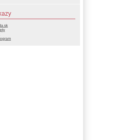
kazy
da.sk
pty
rogram