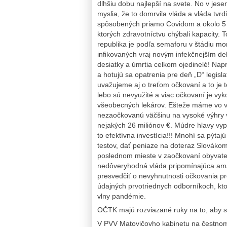
dlhšiu dobu najlepší na svete. No v jese
myslia, že to domrvila vláda a vláda tvrd
spôsobených priamo Covidom a okolo 5 
ktorých zdravotníctvu chýbali kapacity.
republika je podľa semaforu v štádiu mo
infikovaných vraj novým infekčnejším de
desiatky a úmrtia celkom ojedinelé! Nap
a hotujú sa opatrenia pre deň „D“ legisla
uvažujeme aj o treťom očkovaní a to je t
lebo sú nevyužité a viac očkovaní je v
všeobecných lekárov. Ešteže máme vo vl
nezaočkovanú väčšinu na vysoké výhry v 
nejakých 26 miliónov €. Múdre hlavy vypo
to efektívna investícia!!! Mnohí sa pýtaj
testov, dať peniaze na doteraz Slováko
poslednom mieste v zaočkovaní obyvate
nedôveryhodná vláda pripomínajúca am
presvedčiť o nevyhnutnosti očkovania pro
údajných prvotriednych odborníkoch, ktor
vlny pandémie.
OČTK majú rozviazané ruky na to, aby 
V PVV Matovičovho kabinetu na čestnom m