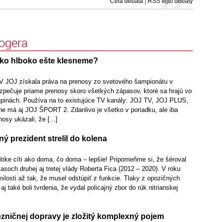
Celá debata
|
RSS tejto debaty
logera
ko hlboko ešte klesneme?
V JOJ získala práva na prenosy zo svetového šampionátu v
zpečuje priame prenosy skoro všetkých zápasov, ktoré sa hrajú vo
pinách. Používa na to existujúce TV kanály: JOJ TV, JOJ PLUS,
 má aj JOJ ŠPORT 2. Zdanlivo je všetko v poriadku, ale iba
osy ukázali, že [...]
ný prezident strelil do kolena
itike cíti ako doma, čo doma – lepšie! Pripomeňme si, že šéroval
asoch druhej aj tretej vlády Roberta Fica (2012 – 2020). V roku
ilosti až tak, že musel odstúpiť z funkcie. Tlaky z opozičných
aj také boli tvrdenia, že vydal policajný zbor do rúk nitrianskej
zničnej dopravy je zložitý komplexný pojem