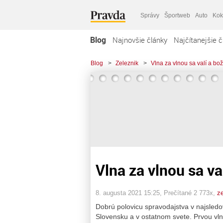
Správy
Športweb
Auto
Kok
Blog
Najnovšie články
Najčítanejšie č
Blog
>
Zeleznik
>
Vlna za vlnou sa valí a b
Vlna za vlnou sa v
8. augusta 2021 15:25
, Prečítané 2 773x,
z
Dobrú polovicu spravodajstva v najsledo
Slovensku a v ostatnom svete. Prvou vlno