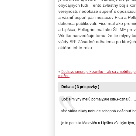
obyčajných ľudí. Tento zvláštny boj s kor
verejnosti, nedokáže súperiť s opozíciou 
a väzniť aspoň pár mesiacov Fica a Pell
dokonca publikovali: Fico mal ako premié
a Lipšica, Pellegrini mal ako ŠT MF prev
Všetko nasvedčuje tomu, že tie mlyny čo
vlády SR! Zásadné odhalenia po ktorých
októbri tohto roku.
«
Ľudstvo smeruje k zániku – ak sa zmobilizuje 
možno
Debata ( 3 príspevky )
Božie mlyny melú pomaly,ale iste.Poznajú... ..
táto vláda nikdy nebude schopná zvládnuť boj s
je to pomsta Matoviča a Lipšica všetkým tým,...