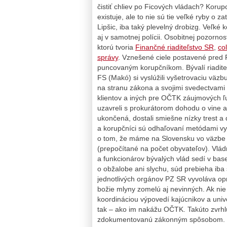
čistiť chliev po Ficových vládach? Korup
existuje, ale to nie sú tie veľké ryby o 
Lipšic, iba taký plevelný drobizg. Veľké 
aj v samotnej polícii. Osobitnej pozorno
ktorú tvoria
Finančné riaditeľstvo SR
,
co
správy
. Vznešené ciele postavené pred F
puncovaným korupčníkom. Bývalí riaditel
FS (Makó) si vyslúžili vyšetrovaciu väzbu
na stranu zákona a svojimi svedectvami o
klientov a iných pre OČTK záujmových ľud
uzavreli s prokurátorom dohodu o vine a
ukončená, dostali smiešne nízky trest a 
a korupčníci sú odhaľovaní metódami vyš
o tom, že máme na Slovensku vo väzbe 
(prepočítané na počet obyvateľov). Vládn
a funkcionárov bývalých vlád sedí v base
o obžalobe ani slychu, súd prebieha i
jednotlivých orgánov PZ SR vyvoláva op
božie mlyny zomelú aj nevinných. Ak nie
koordináciou výpovedí kajúcnikov a uni
tak – ako im nakážu OČTK. Takúto zvrhlú
zdokumentovanú zákonným spôsobom. Fl