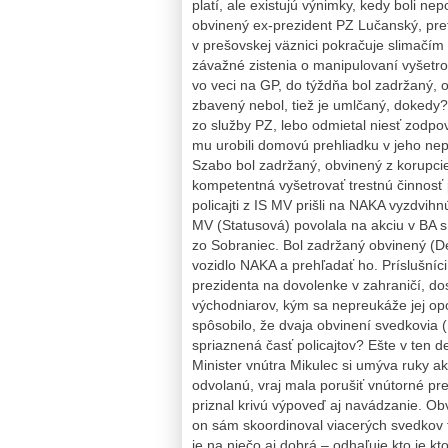
platí, ale existujú výnimky, kedy boli 
obvinený ex-prezident PZ Lučanský, pre
v prešovskej väznici pokračuje slimačím
závažné zistenia o manipulovaní vyšet
vo veci na GP, do týždňa bol zadržaný, 
zbavený nebol, tiež je umlčaný, dokedy?
zo služby PZ, lebo odmietal niesť zodp
mu urobili domovú prehliadku v jeho neprí
Szabo bol zadržaný, obvinený z korupci
kompetentná vyšetrovať trestnú činnosť p
policajti z IS MV prišli na NAKA vyzdvihn
MV (Statusová) povolala na akciu v BA s
zo Sobraniec. Bol zadržaný obvinený (Dem
vozidlo NAKA a prehľadať ho. Príslušníci
prezidenta na dovolenke v zahraničí, dos
východniarov, kým sa nepreukáže jej op
spôsobilo, že dvaja obvinení svedkovia (
spriaznená časť policajtov? Ešte v ten 
Minister vnútra Mikulec si umýva ruky ak
odvolanú, vraj mala porušiť vnútorné pr
priznal krivú výpoveď aj navádzanie. Obv
on sám skoordinoval viacerých svedkov t
je na niečo aj dobrá – odhaľuje kto je k