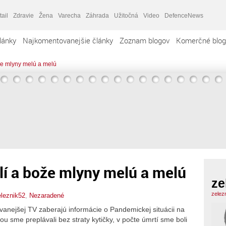
tail
Zdravie
Žena
Varecha
Záhrada
Užitočná
Video
DefenceNews
lánky
Najkomentovanejšie články
Zoznam blogov
Komerčné blog
ože mlyny melú a melú
alí a bože mlyny melú a melú
ze
zelez
eleznik52
,
Nezaradené
vanejšej TV zaberajú informácie o Pandemickej situácii na
u sme preplávali bez straty kytičky, v počte úmrtí sme boli