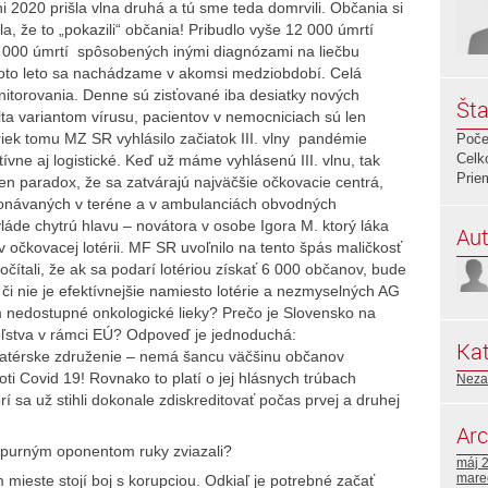
ni 2020 prišla vlna druhá a tú sme teda domrvili. Občania si
ila, že to „pokazili“ občania! Pribudlo vyše 12 000 úmrtí
000 úmrtí spôsobených inými diagnózami na liečbu
 Toto leto sa nachádzame v akomsi medziobdobí. Celá
nitorovania. Denne sú zisťované iba desiatky nových
Šta
lta variantom vírusu, pacientov v nemocniciach sú len
riek tomu MZ SR vyhlásilo začiatok III. vlny pandémie
Poče
Celk
tívne aj logistické. Keď už máme vyhlásenú III. vlnu, tak
Prie
en paradox, že sa zatvárajú najväčšie očkovacie centrá,
ykonávaných v teréne a v ambulanciách obvodných
áde chytrú hlavu – novátora v osobe Igora M. ktorý láka
Aut
očkovacej lotérii. MF SR uvoľnilo na tento špás maličkosť
čítali, že ak sa podarí lotériou získať 6 000 občanov, bude
ú či nie je efektívnejšie namiesto lotérie a nezmyselných AG
m nedostupné onkologické lieky? Prečo je Slovensko na
ľstva v rámci EÚ? Odpoveď je jednoduchá:
Kat
atérske združenie – nemá šancu väčšinu občanov
ti Covid 19! Rovnako to platí o jej hlásnych trúbach
Neza
í sa už stihli dokonale zdiskreditovať počas prvej a druhej
Arc
spurným oponentom ruky zviazali?
máj 
mare
ieste stojí boj s korupciou. Odkiaľ je potrebné začať