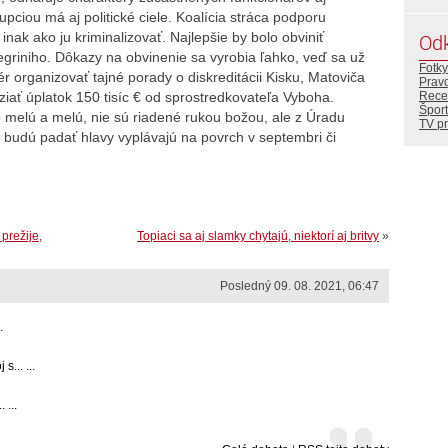
upciou má aj politické ciele. Koalícia stráca podporu
inak ako ju kriminalizovať. Najlepšie by bolo obviniť
Od
egriniho. Dôkazy na obvinenie sa vyrobia ľahko, veď sa už
Fotky
r organizovať tajné porady o diskreditácii Kisku, Matoviča
Prav
ziať úplatok 150 tisíc € od sprostredkovateľa Vyboha.
Rece
Šport
 melú a melú, nie sú riadené rukou božou, ale z Úradu
TV p
 budú padať hlavy vyplávajú na povrch v septembri či
prežije,
Topiaci sa aj slamky chytajú, niektorí aj britvy
»
Posledný 09. 08. 2021, 06:47
.
... ...
 ...