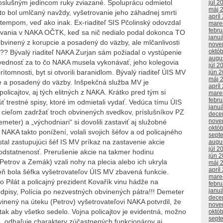
neposlušným jedincom ruky zviazané. Spoluprácu odmietol
júl 2
máj 
to bol umlčaný navždy, vyšetrovanie jeho záhadnej smrti
apríl
 tempom, veď ako inak. Ex-riaditeľ SIS Pčolinský odovzdal
mare
febr
rovania v NAKA OČTK, keď sa nič nedialo podal dokonca TO
janu
obvinený z korupcie a posadený do väzby, ale mlčanlivosti
nove
októ
?? Bývalý riaditeľ NAKA Zurjan sám požiadal o vystúpenie
augu
ovednosť za to čo NAKA musela vykonávať, jeho kolegovia
júl 2
tomnosti, byt si otvorili baranidlom. Bývalý riaditeľ ÚIS MV
jún 
máj 
e a posadený do väzby. Inšpekčná služba MV je
apríl
olicajtov, aj tých elitných z NAKA. Krátko pred tým si
mare
febr
úť trestné spisy, ktoré im odmietali vydať. Vedúca tímu ÚIS
janu
 cieľom zadržať troch obvinených svedkov, príslušníkov PZ
dece
nove
eter) a „východniari“ si dovolili zastaviť aj služobné
októ
 NAKA takto ponížení, volali svojich šéfov a od policajného
sept
tal zastupujúci šéf IS MV príkaz na zastavenie akcie
augu
júl 2
odstatnenosť. Prerušenie akcie na takmer hodinu
jún 
Petrov a Zemák) vzali nohy na plecia alebo ich ukryla
máj 
apríl
deň bola šéfka vyšetrovateľov ÚIS MV zbavená funkcie.
mare
o Pilát a policajný prezident Kovařík vinu hádže na
febr
janu
edpisy, Polícia po nezvestných obvinených pátra!!! Demeter
dece
inený na úteku (Petrov) vyšetrovateľovi NAKA potvrdil, že
nove
ak aby všetko sedelo. Vojna policajtov je evidentná, možno
októ
sept
to, odhaľuje charaktery zúčastnených funkcionárov aj