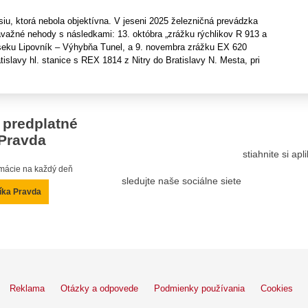
siu, ktorá nebola objektívna. V jeseni 2025 železničná prevádzka
važné nehody s následkami: 13. októbra „zrážku rýchlikov R 913 a
eku Lipovník – Výhybňa Tunel, a 9. novembra zrážku EX 620
tislavy hl. stanice s REX 1814 z Nitry do Bratislavy N. Mesta, pri
 predplatné
Pravda
stiahnite si ap
ormácie na každý deň
sledujte naše sociálne siete
íka Pravda
Reklama
Otázky a odpovede
Podmienky používania
Cookies