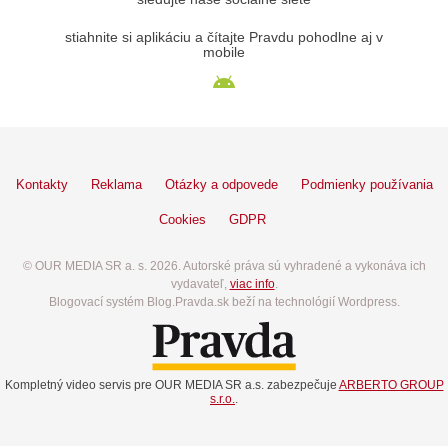
stiahnite si aplikáciu a čítajte Pravdu pohodlne aj v
mobile
Kontakty
Reklama
Otázky a odpovede
Podmienky používania
Cookies
GDPR
© OUR MEDIA SR a. s. 2026. Autorské práva sú vyhradené a vykonáva ich
vydavateľ,
viac info
.
Blogovací systém Blog.Pravda.sk beží na technológií Wordpress.
Kompletný video servis pre OUR MEDIA SR a.s. zabezpečuje
ARBERTO GROUP
s.r.o.
.