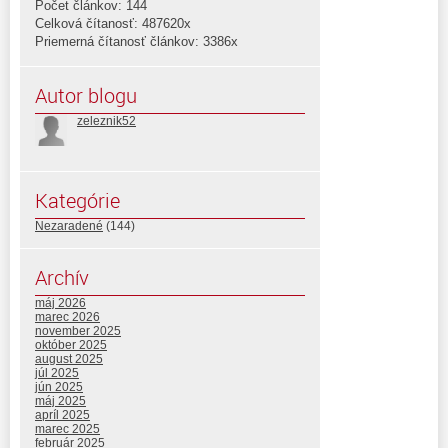
Počet článkov: 144
Celková čítanosť: 487620x
Priemerná čítanosť článkov: 3386x
Autor blogu
zeleznik52
Kategórie
Nezaradené
(144)
Archív
máj 2026
marec 2026
november 2025
október 2025
august 2025
júl 2025
jún 2025
máj 2025
apríl 2025
marec 2025
február 2025