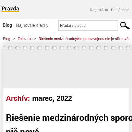
Registrácia
Prihlásenie
Blog
Najnovšie články
Najčítanejšie články
Blog
>
Zeleznik
>
Riešenie medzinárodných sporov vojnou nie je nič nové
Najkomentovanejšie články
Zoznam blogov
Komerčné blogy
Archív:
marec, 2022
Riešenie medzinárodných sporov
nič nové