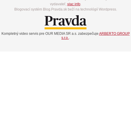
vydavateľ,
viac info
.
Blogovací systém Blog.Pravda.sk beží na technológií Wordpress.
Kompletný video servis pre OUR MEDIA SR a.s. zabezpečuje
ARBERTO GROUP
s.r.o.
.