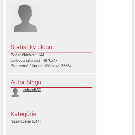
Štatistiky blogu
Počet článkov: 144
Celková čítanosť: 487624x
Priemerná čítanosť článkov: 3386x
Autor blogu
zeleznik52
Kategórie
Nezaradené
(144)