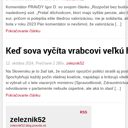
Komentátor PRAVDY Igor D. vo svojom článku „Rozpočet bez budúcn
nasledovný súd: „Pridať dôchodcom, ktorí majú vyššie penzie, ako 
eur, pričom si polepšia ešte štedrou valorizáciou, nie je solidarita, 
bola v roku 2023 Pán komentátor si nevšimol, že valorizácia […]
Pokračovanie článku
Keď sova vyčíta vrabcovi veľkú 
12. októbra 2024, Prečítané 2 280x,
zeleznik52
Na Slovensku je to žiaľ tak, že súčasní opoziční politici stratili aj p
Spochybňujú každý počin vládnej koalície, napádajú a kritizujú všet
si vybrali už v lete viacerých ministrov (Spravodlivosti, Zdravotníctv
odvolávanie v parlamente nebude úspešné, ale aká to slasť […]
Pokračovanie článku
RSS
zeleznik52
zeleznik52.blog.pravda.sk