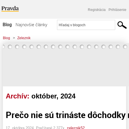
Registrácia
Prihlásenie
Blog
Najnovšie články
Najčítanejšie články
Blog
>
Zeleznik
Najkomentovanejšie články
Zoznam blogov
Komerčné blogy
Archív:
október, 2024
Prečo nie sú trináste dôchodky
17. októbra 2024, Prečítané 2 377x,
zeleznik52