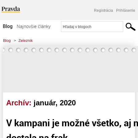
Registrácia
Prihlásenie
Blog
Najnovšie články
Najčítanejšie články
Blog
>
Zeleznik
Najkomentovanejšie články
Zoznam blogov
Komerčné blogy
Archív:
január, 2020
V kampani je možné všetko, aj 
dostala na frak