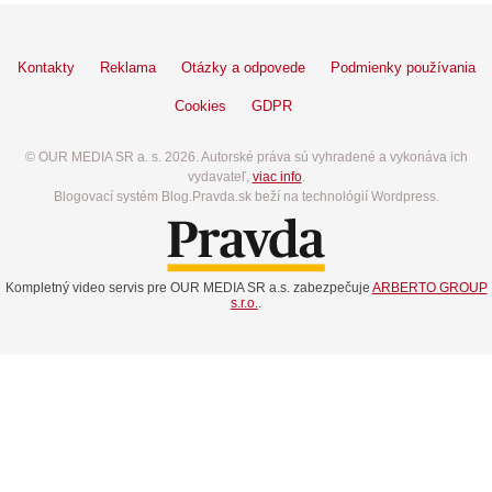
Kontakty
Reklama
Otázky a odpovede
Podmienky používania
Cookies
GDPR
© OUR MEDIA SR a. s. 2026. Autorské práva sú vyhradené a vykonáva ich
vydavateľ,
viac info
.
Blogovací systém Blog.Pravda.sk beží na technológií Wordpress.
Kompletný video servis pre OUR MEDIA SR a.s. zabezpečuje
ARBERTO GROUP
s.r.o.
.