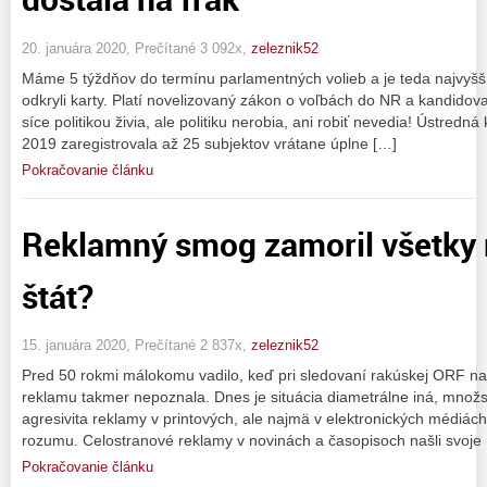
20. januára 2020, Prečítané 3 092x,
zeleznik52
Máme 5 týždňov do termínu parlamentných volieb a je teda najvyšší
odkryli karty. Platí novelizovaný zákon o voľbách do NR a kandidova
síce politikou živia, ale politiku nerobia, ani robiť nevedia! Ústred
2019 zaregistrovala až 25 subjektov vrátane úplne […]
Pokračovanie článku
Reklamný smog zamoril všetky 
štát?
15. januára 2020, Prečítané 2 837x,
zeleznik52
Pred 50 rokmi málokomu vadilo, keď pri sledovaní rakúskej ORF na
reklamu takmer nepoznala. Dnes je situácia diametrálne iná, množs
agresivita reklamy v printových, ale najmä v elektronických médiác
rozumu. Celostranové reklamy v novinách a časopisoch našli svoje
Pokračovanie článku