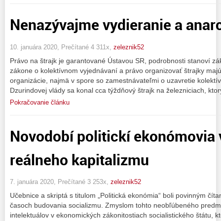
Nenazývajme vydieranie a anar
10. januára 2020, Prečítané 4 311x,
zeleznik52
Právo na štrajk je garantované Ústavou SR, podrobnosti stanoví zá
zákone o kolektívnom vyjednávaní a právo organizovať štrajky maj
organizácie, najmä v spore so zamestnávateľmi o uzavretie kolektí
Dzurindovej vlády sa konal cca týždňový štrajk na železniciach, ktor
Pokračovanie článku
Novodobí politickí ekonómovia 
reálneho kapitalizmu
7. januára 2020, Prečítané 3 253x,
zeleznik52
Učebnice a skriptá s titulom „Politická ekonómia“ boli povinným čít
časoch budovania socializmu. Zmyslom tohto neobľúbeného predme
intelektuálov v ekonomických zákonitostiach socialistického štátu, k