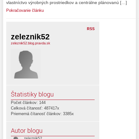
vlastníctvo výrobných prostriedkov a centrálne plánovanú […]
Pokračovanie článku
RSS
zeleznik52
zeleznik52.blog.pravda.sk
Štatistiky blogu
Počet článkov: 144
Celková čítanosť: 487417x
Priemerná čítanosť článkov: 3385x
Autor blogu
zeleznik52