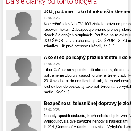
Ďalšie články od tohto blogera
JOJ, padáme – ako hlboko ešte klesn
19.05.2026
Komerčná televízia TV JOJ získala práva na pren
ľadovom hokeji. Zabezpečuje priame prenosy skoro
dvoch 8 členných skupinách. Používa na to exist
JOJ ŠPORT a v zálohe má aj JOJ ŠPORT 2. Zdanliv
zdanlivo. Už prvé prenosy ukázali, že [...]
Ako si ex policajný prezident strelil do
12.05.2026
Tibor Gašpar sa v politike cíti ako doma, čo doma 
policajnému zboru v časoch druhej aj tretej vlády R
2018 sa dostal do nemilosti až tak, že musel odstú
kruhov boli obrovské, aj také boli tvrdenia, že vydal
mafie. Keď si [...]
Bezpečnosť železničnej dopravy je zlo
16.03.2026
Nehody spustili diskusiu, ktorá nebola objektívna.
vyprodukovala dve závažné nehody s následkami: 1
R 914 „Gemeran“ v úseku Lipovník – Výhybňa Tune