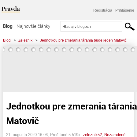
Registrácia
Prihlásenie
Blog
Najnovšie články
Najčítanejšie články
Blog
>
Zeleznik
>
Jednotkou pre zmerania tárania bude jeden Matovič
Najkomentovanejšie články
Zoznam blogov
Komerčné blogy
Jednotkou pre zmerania tárania
Matovič
21. augusta 2020 16:06
, Prečítané 5 519x,
zeleznik52
,
Nezaradené