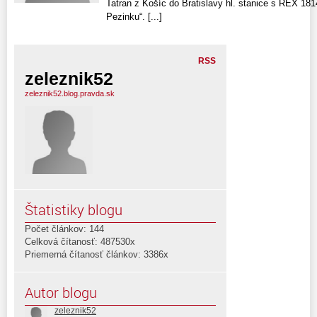
Tatran z Košíc do Bratislavy hl. stanice s REX 1814
Pezinku“. [...]
RSS
zeleznik52
zeleznik52.blog.pravda.sk
Štatistiky blogu
Počet článkov: 144
Celková čítanosť: 487530x
Priemerná čítanosť článkov: 3386x
Autor blogu
zeleznik52