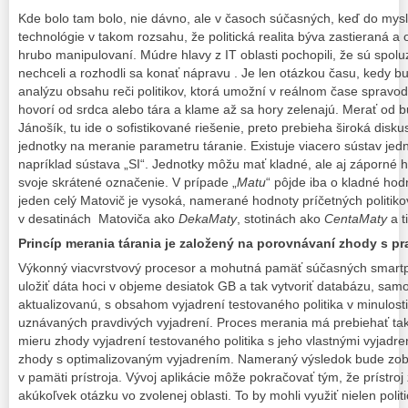
Kde bolo tam bolo, nie dávno, ale v časoch súčasných, keď do mys
technológie v takom rozsahu, že politická realita býva zastieraná a
hrubo manipulovaní. Múdre hlavy z IT oblasti pochopili, že sú spol
nechceli a rozhodli sa konať nápravu . Je len otázkou času, kedy b
analýzu obsahu reči politikov, ktorá umožní v reálnom čase spravodl
hovorí od srdca alebo tára a klame až sa hory zelenajú. Merať od 
Jánošík, tu ide o sofistikované riešenie, preto prebieha široká dis
jednotky na meranie parametru táranie. Existuje viacero sústav jed
napríklad sústava „SI“. Jednotky môžu mať kladné, ale aj záporné 
svoje skrátené označenie. V prípade „
Matu
“ pôjde iba o kladné ho
jeden celý Matovič je vysoká, namerané hodnoty príčetných politik
v desatinách Matoviča ako
DekaMaty
, stotinách ako
CentaMaty
a 
Princíp merania tárania je založený na porovnávaní zhody s p
Výkonný viacvrstvový procesor a mohutná pamäť súčasných smartp
uložiť dáta hoci v objeme desiatok GB a tak vytvoriť databázu, sa
aktualizovanú, s obsahom vyjadrení testovaného politika v minulost
uznávaných pravdivých vyjadrení. Proces merania má prebiehať tak,
mieru zhody vyjadrení testovaného politika s jeho vlastnými vyjadren
zhody s optimalizovaným vyjadrením. Nameraný výsledok bude zob
v pamäti prístroja. Vývoj aplikácie môže pokračovať tým, že prístr
akúkoľvek otázku vo zvolenej oblasti. To by mohli využiť nielen politic