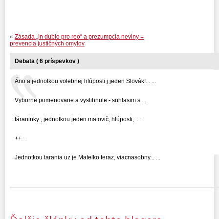
«
Zásada „In dubio pro reo“ a prezumpcia neviny =
prevencia justičných omylov
Debata ( 6 príspevkov )
Áno a jednotkou volebnej hlúposti j jeden Slovák!... ...
Vyborne pomenovane a vystihnute - suhlasim s ...
táraninky , jednotkou jeden matovič, hlúposti,... ...
++ ...
Jednotkou tarania uz je Matelko teraz, viacnasobny... ...