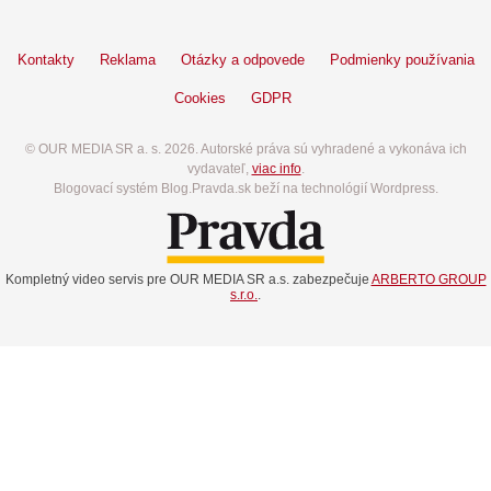
Kontakty
Reklama
Otázky a odpovede
Podmienky používania
Cookies
GDPR
© OUR MEDIA SR a. s. 2026. Autorské práva sú vyhradené a vykonáva ich
vydavateľ,
viac info
.
Blogovací systém Blog.Pravda.sk beží na technológií Wordpress.
Kompletný video servis pre OUR MEDIA SR a.s. zabezpečuje
ARBERTO GROUP
s.r.o.
.