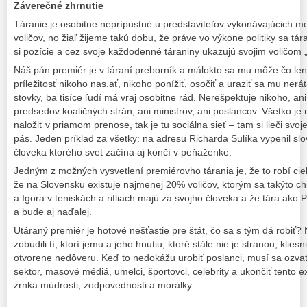
Záverečné zhrnutie
Táranie je osobitne neprípustné u predstaviteľov vykonávajúcich 
voličov, no žiaľ žijeme takú dobu, že práve vo výkone politiky sa tára
si pozície a cez svoje každodenné táraniny ukazujú svojim voličom 
Náš pán premiér je v táraní preborník a málokto sa mu môže čo len
príležitosť nikoho nas.ať, nikoho ponížiť, osočiť a uraziť sa mu ner
stovky, ba tisíce ľudí má vraj osobitne rád. Nerešpektuje nikoho, an
predsedov koaličných strán, ani ministrov, ani poslancov. Všetko 
naložiť v priamom prenose, tak je tu sociálna sieť – tam si lieči sv
pás. Jeden príklad za všetky: na adresu Richarda Sulíka vypenil sl
človeka ktorého svet začína aj končí v peňaženke.
Jedným z možných vysvetlení premiérovho tárania je, že to robí cie
že na Slovensku existuje najmenej 20% voličov, ktorým sa takýto chu
a Igora v teniskách a rifliach majú za svojho človeka a že tára ako 
a bude aj naďalej.
Utáraný premiér je hotové nešťastie pre štát, čo sa s tým dá robiť?
zobudili tí, ktorí jemu a jeho hnutiu, ktoré stále nie je stranou, kliesn
otvorene nedôveru. Keď to nedokážu urobiť poslanci, musí sa ozvať
sektor, masové médiá, umelci, športovci, celebrity a ukončiť tento e
zrnka múdrosti, zodpovednosti a morálky.