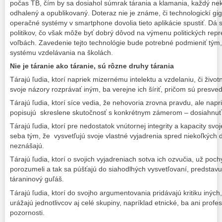
počas TB, čím by sa dosiahol súmrak tárania a klamania, každý nek
odhalený a opublikovaný. Doteraz nie je známe, či technologickí gigan
operačné systémy v smartphone dovolia tieto aplikácie spustiť. Dá 
politikov, čo však môže byť dobrý dôvod na výmenu politických rep
voľbách. Zavedenie tejto technológie bude potrebné podmieniť tým
systému vzdelávania na školách.
Nie je táranie ako táranie, sú rôzne druhy tárania
Tárajú ľudia, ktorí napriek mizernému intelektu a vzdelaniu, či živ
svoje názory rozprávať iným, ba verejne ich šíriť, pričom sú presved
Tárajú ľudia, ktorí síce vedia, že nehovoria zrovna pravdu, ale nap
popisujú skreslene skutočnosť s konkrétnym zámerom – dosiahnuť 
Tárajú ľudia, ktorí pre nedostatok vnútornej integrity a kapacity sv
seba tým, že vysvetľujú svoje vlastné vyjadrenia spred niekoľkých d
neznášajú.
Tárajú ľudia, ktorí o svojich vyjadreniach sotva ich ozvučia, už poch
porozumeli a tak sa púšťajú do siahodlhých vysvetľovaní, predstavuj
táraninový guľáš.
Tárajú ľudia, ktorí do svojho argumentovania pridávajú kritiku iných
urážajú jednotlivcov aj celé skupiny, napríklad etnické, ba ani profes
pozornosti.