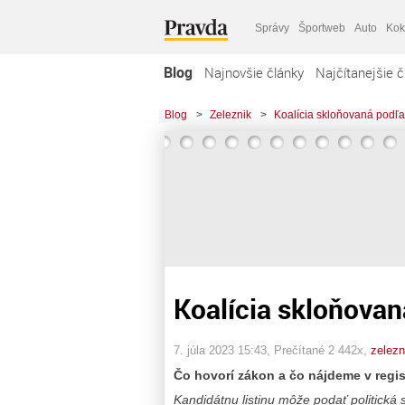
Správy
Športweb
Auto
Kok
Blog
Najnovšie články
Najčítanejšie č
Blog
>
Zeleznik
>
Koalícia skloňovaná podľa
Koalícia skloňovan
7. júla 2023 15:43
, Prečítané 2 442x,
zelezn
Čo hovorí zákon a čo nájdeme v regist
Kandidátnu listinu môže podať politická st