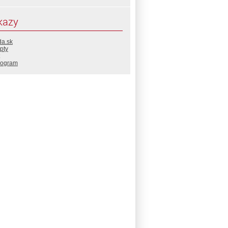
kazy
da.sk
pty
rogram