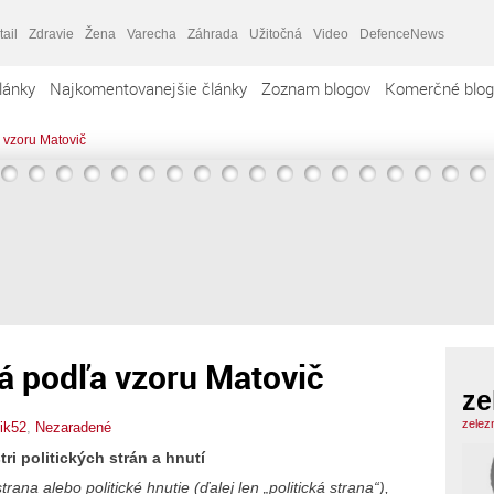
tail
Zdravie
Žena
Varecha
Záhrada
Užitočná
Video
DefenceNews
lánky
Najkomentovanejšie články
Zoznam blogov
Komerčné blog
 vzoru Matovič
á podľa vzoru Matovič
ze
zelez
ik52
,
Nezaradené
ri politických strán a hnutí
rana alebo politické hnutie (ďalej len „politická strana“),