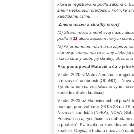
ktorá je registrovaná podľa zákona č. 85/
znení neskorších predpisov.
Politické st
kandidátnu listinu
Zmena názvu a skratky strany
(1)
Strana môže zmeniť svoj názov aleb
podľa
§ 11
alebo zápisom nových stanov 
(2)
Ak predmetom návrhu na zápis zmeny
stanov je zmena názvu strany alebo jej
názvu strany alebo jej skratky, ak strana
Ako postupoval Matovič a čo v jeho 
V roku 2020 si Matovič nechal zaregis
a nezávislé osobnosti (OĽaNO) – Nová 
Týmto ťahom sa vraj šikovne vyhol povin
kandidovali ako koalícia).
V roku 2023 už Matovič nechcel použiť t
postupe pred voľbami. 26.05.23 na TB 
Nezávislí kandidáti (NEKA), NOVA, Slob
Pochválil sa aj rysujúcimi sa dohodami
a priatelia“. KÚ trvala na kandidovaní a
koalície: Obyčajní ľudia a nezávislé os