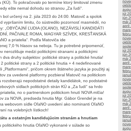
nove
(KÚ). To pokračovalo po termíne ktorý limitoval zmenu
októ
tedy ešte nemal dohodu so stranou „Za ľudí“.
augu
júl 2
n bol určený na 2. júla 2023 do 24:00. Matovič a spolok
jún 
d vypršaním limitu, čo sústredilo pozornosť masmédií, no
máj 
apríl
istiny: „OBYČAJNÍ ĽUDIA (OĽANO), NEZÁVISLÍ KANDIDÁTI
mare
EDNÍ, PAČIVALE ROMA, MAGYAR SZÍVEK, KRESŤANSKÁ
febr
nove
NO a priatelia“. Podľa Matoviča ide
októ
menej 7,0 % hlasov sa neboja. Tu je potrebné pripomenúť,
sept
júl 2
v nerozlišuje medzi politickými stranami a politickými
jún 
dva druhy subjektov: politické strany a politické hnutia!
máj 
 2 politické strany a 2 politické hnutia + 4 nedefinované
apríl
mare
i „Platformami“, pričom okrem štátneho jazyka je použitý aj
febr
tov za uvedené platformy pozbieral Matovič na politickom
janu
nove
 rozoberajú nepodstatné detaily kandidátok, no podstatné
októ
ových sídlach politických strán KÚ a „Za ľudí“ sa hrdo
sept
augu
 priatelia, no o partnerskom politickom hnutí NOVA mlčia!
júl 2
átov za NOVA, predseda hnutia Mgr. Gábor Grendel je na
jún 
sú na webovom sídle OľaNO uvedení ako nominanti OľaNO
máj 
apríl
ovaní na volebných lístkoch!
mare
febr
tátu a ostatným kandidujúcim stranám a hnutiam
janu
nove
 politického hnutia OľaNO vykonané v súlade so
augu