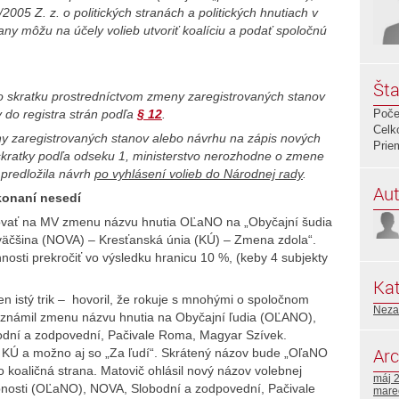
2005 Z. z. o politických stranách a politických hnutiach v
rany môžu na účely volieb utvoriť koalíciu a podať spoločnú
Šta
o skratku prostredníctvom zmeny zaregistrovaných stanov
do registra strán podľa
§ 12
.
Poče
Celk
 zaregistrovaných stanov alebo návrhu na zápis nových
Prie
 skratky podľa odseku 1, ministerstvo nerozhodne o zmene
 predložila návrh
po vyhlásení volieb do Národnej rady
.
Aut
konaní nesedí
trovať na MV zmenu názvu hnutia OĽaNO na „Obyčajní šudia
väčšina (NOVA) – Kresťanská únia (KÚ) – Zmena zdola“.
nosti prekročiť vo výsledku hranicu 10 %, (keby 4 subjekty
Kat
en istý trik – hovoril, že rokuje s mnohými o spoločnom
Neza
oznámil zmenu názvu hnutia na Obyčajní ľudia (OĽANO),
odní a zodpovední, Pačivale Roma, Magyar Szívek.
Arc
 s KÚ a možno aj so „Za ľudí“. Skrátený názov bude „OľaNO
ko koaličná strana. Matovič ohlásil nový názov volebnej
máj 
obnosti (OĽaNO), NOVA, Slobodní a zodpovední, Pačivale
mare