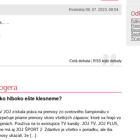
Posledný 08. 07. 2023, 08:54
Od
Fotky
.. ...
Prav
Rece
Šport
.
TV p
Celá debata
|
RSS tejto debaty
logera
ko hlboko ešte klesneme?
V JOJ získala práva na prenosy zo svetového šampionátu v
zpečuje priame prenosy skoro všetkých zápasov, ktoré sa hrajú vo
pinách. Používa na to existujúce TV kanály: JOJ TV, JOJ PLUS,
 má aj JOJ ŠPORT 2. Zdanlivo je všetko v poriadku, ale iba
osy ukázali, že [...]