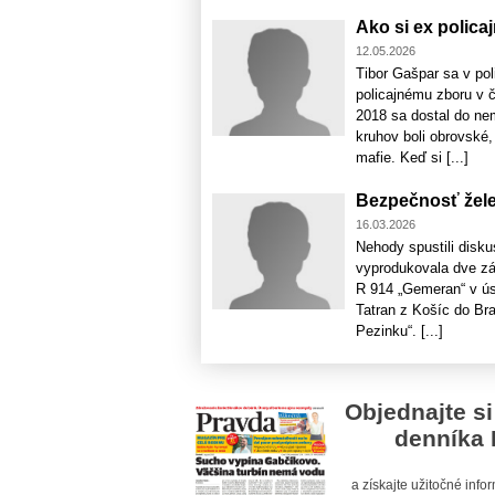
Ako si ex policaj
12.05.2026
Tibor Gašpar sa v pol
policajnému zboru v č
2018 sa dostal do nem
kruhov boli obrovské, 
mafie. Keď si [...]
Bezpečnosť žele
16.03.2026
Nehody spustili disku
vyprodukovala dve zá
R 914 „Gemeran“ v ús
Tatran z Košíc do Bra
Pezinku“. [...]
Objednajte si
denníka 
a získajte užitočné inf