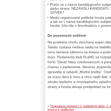
Prečo sú v názve kandidujúceho subjek
alebo strany: NEZÁVISLÍ KANDIDÁ
SZÍVEK?
Medzi registrované politické hnutia p
a tak sú v názve kandidujúceho subjektu 
hnutia, čiže ide o štvorkoalíciu s pov
Do pozornosti voličom
Na poslednú chvíľu zbúchaný super-zlepe
Takáto zostava nedáva nádej na stabilitu
cenu lámania zákonov na kolene a podvo
moci. Poslanecký klub 0ĽaNO sa rozpado
horší. Dávať hlasy zverbovancom a par
chaosu v parlamente. Neverte „bojovníko
spravidla si vybavili „Modré knižky“. Os
sa zrazu derú k moci a chcú riadiť štát. 
záruku lepšieho a zmysluplného uplatňo
strany a hnutia dávajú predpoklad na fu
«
Trojkoalícia zložená z 2. politických strán, 2. 
hnutí a 4. platforiem