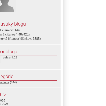
tistiky blogu
t článkov: 144
ová čítanosť: 487420x
merná čítanosť článkov: 3385x
or blogu
zeleznik52
egórie
radené
(144)
hív
2026
c 2026