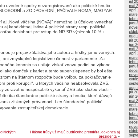
júl 2
tu uvedené spolky nezaregistrované ako politické hnutia
máj 
TI, SLOBODNÍ a ZODPOVEDNÍ, PAČIVALE ROMA, MAGYAR
apríl
mare
febr
atrí aj „Nová väčšina (NOVA)“ nemožno ju účelovo vynechať
janu
aj kandidátnej listine 4 politické strany resp. politické
nove
innosťou dosiahnuť pre vstup do NR SR výsledok 10 % +.
októ
augu
júl 2
jún 
máj 
nec je prejav zúfalstva jeho autora a hŕstky jemu verných.
apríl
mare
, ani zmysluplnú legislatívne činnosť v parlamente. Za
febr
dného konania sa usiluje získať znovu podiel na výkone
janu
l ako domček z kariet a tento super-zlepenec by bol ešte
dece
nove
azitom na štátnom rozpočte bude voľbou za pokračovanie
októ
m proti korupcii“, u ktorých väčšina neabsolvovala ZVS,
sept
augu
oby zdravotne nespôsobilé vykonať ZVS ako službu vlasti –
júl 2
Voľte iba štandardné politické strany a hnutia, ktoré dávajú
jún 
máj 
vania získaných právomocí. Len štandardné politické
apríl
ngovanie zastupiteľskej demokracie.
mare
febr
janu
dece
nove
októ
politických
Hlásne trúby už majú budúceho premiéra, dokonca aj
sept
prezidenta
»