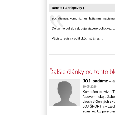
Debata ( 3 príspevky )
socializmus, komunizmus, fašizmus, nacizmus,.
Do tychto volieb vstupuju viacere politicke... ..
Výpis z registra politických strán a... ...
Ďalšie články od tohto b
JOJ, padáme – a
19.05.2026
Komerčná televízia T
ľadovom hokeji. Zabe
dvoch 8 členných sku
JOJ ŠPORT a v zálohe
zdanlivo. Už prvé pren