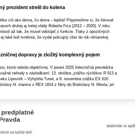
ný prezident strelil do kolena
itike cíti ako doma, čo doma – lepšie! Pripomeňme si, že šéroval
asoch druhej aj tretej vlády Roberta Fica (2012 – 2020). V roku
ilosti až tak, že musel odstúpiť z funkcie. Tlaky z opozičných
aj také boli tvrdenia, že vydal policajný zbor do rúk nitrianskej
zničnej dopravy je zložitý komplexný pojem
siu, ktorá nebola objektívna. V jeseni 2025 železničná prevádzka
važné nehody s následkami: 13. októbra „zrážku rýchlikov R 913 a
eku Lipovník – Výhybňa Tunel, a 9. novembra zrážku EX 620
tislavy hl. stanice s REX 1814 z Nitry do Bratislavy N. Mesta, pri
 predplatné
Pravda
stiahnite si ap
ormácie na každý deň