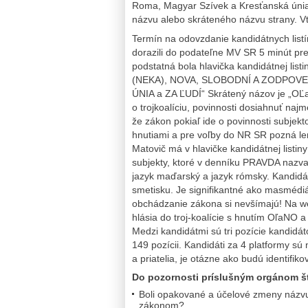
Roma, Magyar Szívek a Kresťanská únia 
názvu alebo skráteného názvu strany. V
Termín na odovzdanie kandidátnych listí
dorazili do podateľne MV SR 5 minút pre
podstatná bola hlavička kandidátnej l
(NEKA), NOVA, SLOBODNÍ A ZODPOV
ÚNIA a ZA ĽUDÍ“ Skrátený názov je „OĽa
o trojkoalíciu, povinnosti dosiahnuť naj
že zákon pokiaľ ide o povinnosti subjekto
hnutiami a pre voľby do NR SR pozná len 
Matovič má v hlavičke kandidátnej listiny
subjekty, ktoré v denníku PRAVDA nazval
jazyk maďarský a jazyk rómsky. Kandidá
smetisku. Je signifikantné ako masmédiá
obchádzanie zákona si nevšímajú! Na web
hlásia do troj-koalície s hnutím OľaNO a
Medzi kandidátmi sú tri pozície kandid
149 pozícii. Kandidáti za 4 platformy 
a priatelia, je otázne ako budú identifik
Do pozornosti príslušným orgánom š
Boli opakované a účelové zmeny názvu
zákonom?