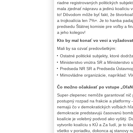
riadne registrovaných politických subje
mala zjednať nápravu a jedinú koalíciu 
to! Dôvodom môže byť fakt, že štvorkoa
a trojkoalícia len 7%+. Je to hanba pad
predsedu Štátnej komisie pre voľby a fin
a jeho kolegov!
Kto by mal konať vo veci a vyžadova
Mali by sa ozvať predovšetkým:
Ostatné politické subjekty, ktoré dodr
Ministerstvo vnútra SR a Ministerstvo s
Predseda NR SR a Predseda Ústavno
Mimovládne organizácie, napríklad: 
Čo možno očakávať po vstupe „OľaNO
Super-zlepenec nemôže garantovať nič po
postupný rozpad na frakcie a platformy –
nemajú čo v demokratických voľbách hľa
demokracie predstavujú časovanú bombu. 
koalície je volebný podvod ako vyšitý
vytvorilo koalíciu s KÚ a Za ľudí, je to
všetko v poriadku, dokonca aj stanovy n