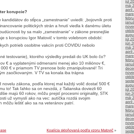
júl 2
máj 
apríl
ster korupcie?
mare
febr
ne kandidátov do stĺpca „zamestnanie“ uviedli: „bojovník proti
janu
financovanie politických strán a hnutí viedla k danému úletu
nove
októ
 budúcnosti by sa malo „zamestnanie“ v zákone presnejšie
augu
uje s korupciou Igor Matovič v tomto volebnom období:
júl 2
jún 
ckych potrieb osobitne vakcín proti COVIDU nebolo
máj 
apríl
mare
é testovanie), ktorého výsledky predali do UK bolo čo?
febr
nov € a vyplatenými odmenami menej ako 10 miliónov €,
janu
. 000 € v priamom TV prenose bolo zmanipulované! Tri
dece
aným zaočkovaným. V TV sa konala iba trápna
nove
októ
sept
SR novelu zákona, podľa ktorej mal každý volič dostať 500 €
augu
mu to! Tak ľahko sa on nevzdá, z Talianska doviezli 60
júl 2
adšie majú 60 rokov, môžu prejsť procesmi originality, STK
jún 
máj 
osti už vymyslí ako na vec: autíčka rozdá svojim
apríl
 môžu leštiť ako sa na veteránov patrí.
mare
febr
janu
dece
nove
októ
pase
Koalícia skloňovaná podľa vzoru Matovič
»
sept