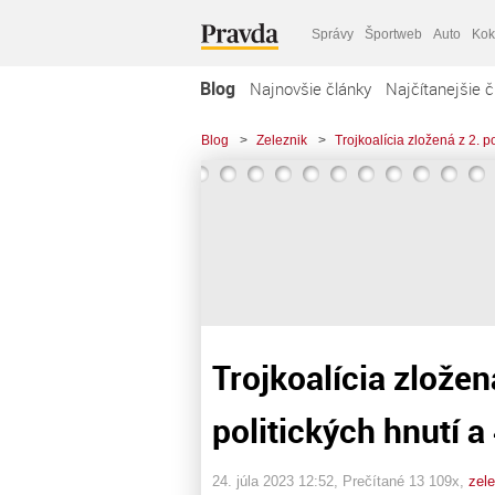
Správy
Športweb
Auto
Kok
Blog
Najnovšie články
Najčítanejšie č
Blog
>
Zeleznik
>
Trojkoalícia zložená z 2. po
Trojkoalícia zložená
politických hnutí a
24. júla 2023 12:52
, Prečítané 13 109x,
zel