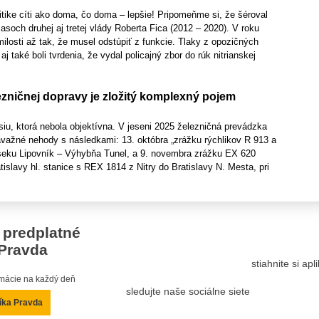
itike cíti ako doma, čo doma – lepšie! Pripomeňme si, že šéroval
asoch druhej aj tretej vlády Roberta Fica (2012 – 2020). V roku
ilosti až tak, že musel odstúpiť z funkcie. Tlaky z opozičných
aj také boli tvrdenia, že vydal policajný zbor do rúk nitrianskej
zničnej dopravy je zložitý komplexný pojem
siu, ktorá nebola objektívna. V jeseni 2025 železničná prevádzka
važné nehody s následkami: 13. októbra „zrážku rýchlikov R 913 a
eku Lipovník – Výhybňa Tunel, a 9. novembra zrážku EX 620
tislavy hl. stanice s REX 1814 z Nitry do Bratislavy N. Mesta, pri
 predplatné
Pravda
stiahnite si ap
ormácie na každý deň
sledujte naše sociálne siete
íka Pravda