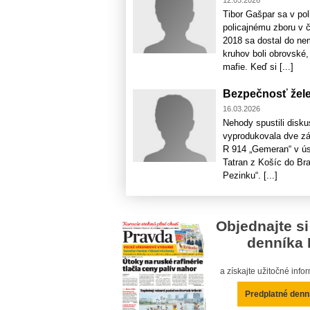
Tibor Gašpar sa v pol
policajnému zboru v č
2018 sa dostal do nem
kruhov boli obrovské, 
mafie. Keď si [...]
Bezpečnosť žele
16.03.2026
Nehody spustili disku
vyprodukovala dve zá
R 914 „Gemeran“ v ús
Tatran z Košíc do Bra
Pezinku“. [...]
Objednajte si
denníka 
a získajte užitočné inf
Predplatné denn