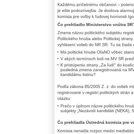
Každému príčetnému občanovi – potenciál
je ešte podozrivejšia. Je doslova alarmu
komisia pre voľby k ľudovej tvorivosti I
Čo prehliadlo Ministerstvo vnútra SR
Zmena názvu politického subjektu regis
Politického hnutia alebo Politickej stra
vyhlásení volieb do NR SR. Tu sa žiada
Má politické hnutie OľaNO vôbec stano
V akých termínoch boli na MV SR pre
K pristúpeniu strany „Za ľudí“ do koalíc
posledná zmena zaregistrovaná na MV
kandidátnu listinu?
Podľa zákona 85/2005 Z. z. do volieb môž
registrované v registri politických strá
otázku:
Prečo v úplnom názve politického hnut
subjekty „Nezávislí kandidáti (NEKA),
Čo prehliadla Ústredná komisia pre 
Komisia nenašla rozpor medzi medial