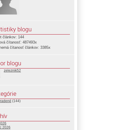
tistiky blogu
t článkov: 144
ová čítanosť: 487493x
merná čítanosť článkov: 3385x
or blogu
zeleznik52
egórie
radené
(144)
hív
2026
c 2026