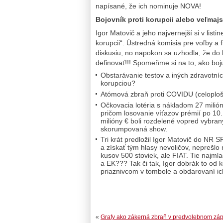
napísané, že ich nominuje NOVA!
Bojovník proti korupcii alebo veľmaj
Igor Matovič a jeho najvernejší si v listi
korupcii“. Ústredná komisia pre voľby a 
diskusiu, no napokon sa uzhodla, že do
definovať!!! Spomeňme si na to, ako boj
Obstarávanie testov a iných zdravotní
korupciou?
Atómová zbraň proti COVIDU (celoplošn
Očkovacia lotéria s nákladom 27 milió
pričom losovanie víťazov prémií po 10
milióny € boli rozdelené vopred vybr
skorumpovaná show.
Tri krát predložil Igor Matovič do NR 
a získať tým hlasy nevoličov, neprešlo 
kusov 500 stoviek, ale FIAT. Tie najml
a EK??? Tak či tak, Igor dobrák to od k
priaznivcom v tombole a obdarovaní ich
«
Grafy ako zákerná zbraň v predvolebnom zá