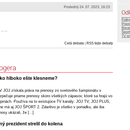
Posledný 24. 07. 2023, 16:23
Od
Fotky
Prav
Rece
. ...
Šport
TV p
Celá debata
|
RSS tejto debaty
logera
ko hlboko ešte klesneme?
V JOJ získala práva na prenosy zo svetového šampionátu v
zpečuje priame prenosy skoro všetkých zápasov, ktoré sa hrajú vo
pinách. Používa na to existujúce TV kanály: JOJ TV, JOJ PLUS,
 má aj JOJ ŠPORT 2. Zdanlivo je všetko v poriadku, ale iba
osy ukázali, že [...]
ný prezident strelil do kolena