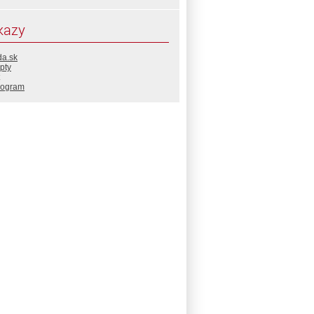
kazy
da.sk
pty
rogram