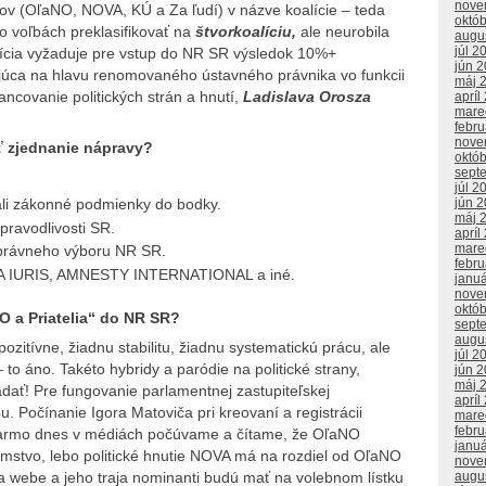
nove
ktov (OľaNO, NOVA, KÚ a Za ľudí) v názve koalície – teda
októ
vo voľbách preklasifikovať na
štvorkoalíciu,
ale neurobila
augu
júl 2
lícia vyžaduje pre vstup do NR SR výsledok 10%+
jún 
ajúca na hlavu renomovaného ústavného právnika vo funkcii
máj 
ancovanie politických strán a hnutí,
Ladislava Orosza
apríl
mare
febr
nove
ť zjednanie nápravy?
októ
sept
júl 2
žali zákonné podmienky do bodky.
jún 
máj 
pravodlivosti SR.
apríl
mare
právneho výboru NR SR.
febr
VIA IURIS, AMNESTY INTERNATIONAL a iné.
janu
nove
októ
 a Priatelia“ do NR SR?
sept
augu
zitívne, žiadnu stabilitu, žiadnu systematickú prácu, ale
júl 2
 to áno. Takéto hybridy a paródie na politické strany,
jún 
máj 
dať! Pre fungovanie parlamentnej zastupiteľskej
apríl
Počínanie Igora Matoviča pri kreovaní a registrácii
mare
febr
. Darmo dnes v médiách počúvame a čítame, že OľaNO
janu
 klamstvo, lebo politické hnutie NOVA má na rozdiel od OľaNO
nove
a webe a jeho traja nominanti budú mať na volebnom lístku
augu