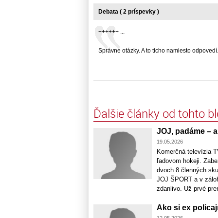
Debata ( 2 príspevky )
++++++ ...
Správne otázky. A to ticho namiesto odpovedí. ..
Ďalšie články od tohto b
JOJ, padáme – a
19.05.2026
Komerčná televízia T
ľadovom hokeji. Zabe
dvoch 8 členných sku
JOJ ŠPORT a v zálohe
zdanlivo. Už prvé pren
Ako si ex policaj
12.05.2026