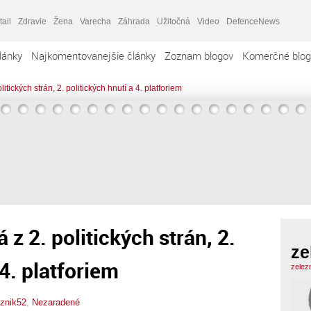
tail
Zdravie
Žena
Varecha
Záhrada
Užitočná
Video
DefenceNews
lánky
Najkomentovanejšie články
Zoznam blogov
Komerčné blog
litických strán, 2. politických hnutí a 4. platforiem
 z 2. politických strán, 2.
ze
 4. platforiem
zelez
eznik52
,
Nezaradené