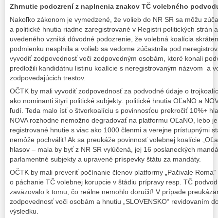
Zhrnutie podozrení z naplnenia znakov TČ volebného podvod
Nakoľko zákonom je vymedzené, že volieb do NR SR sa môžu zúčastn
a politické hnutia riadne zaregistrované v Registri politických strán a
uvedeného vzniká dôvodné podozrenie, že volebná koalícia skráten
podmienku nesplnila a volieb sa vedome zúčastnila pod neregist
vyvodiť zodpovednosť voči zodpovedným osobám, ktoré konali podv
predložili kandidátnu listinu koalície s neregistrovaným názvom a vo
zodpovedajúcich trestov.
OČTK by mali vyvodiť zodpovednosť za podvodné údaje o trojkoalícii
ako nominanti štyri politické subjekty: politické hnutia OĽaNO a NOV
ľudí. Teda malo ísť o štvorkoalíciu s povinnosťou prekročiť 10%+ h
NOVA rozhodne nemožno degradovať na platformu OĽaNO, lebo je 
registrované hnutie s viac ako 1000 členmi a verejne prístupnými 
nemôže pochváliť! Ak sa preukáže povinnosť volebnej koalície „OĽa
hlasov – mala by byť z NR SR vylúčená, jej 16 poslaneckých mand
parlamentné subjekty a upravené príspevky štátu za mandáty.
OČTK by mali preveriť počínanie členov platformy „Pačivale Roma“ v
o páchanie TČ volebnej korupcie v štádiu prípravy resp. TČ podvod
zaväzovalo k tomu, čo reálne nemohlo doručiť! V prípade preukáza
zodpovednosť voči osobám a hnutiu „SLOVENSKO“ revidovaním do
výsledku.