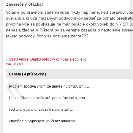
Záverečný otázka:
Volanie po právnom štáte nebude nikdy naplnené, keď spravodlivos
dverami a krivda mazaných podvodníkov sedieť za bohato prestretý
prvotina kde sa poukazuje na manipulácie okolo volieb do NR SR 30
nenašla žiadna VIP, ktorá by sa verejne zasadila o nastolenie sprav
takéto podvody, čoho sa dožijeme zajtra???
«
Stratil Andrej Danko politický kompas alebo je to
vážnejšie?
Debata ( 4 príspevky )
Problem spociva v tom, ze umyselnu chybu pri... ...
Hnutie Oľano niekoľkokrát premaľované a jeho... ...
ved to a teba to privádza k šialenstvu! ...
Zbytočne tu vypisujete voliči raz odovzdali... ...