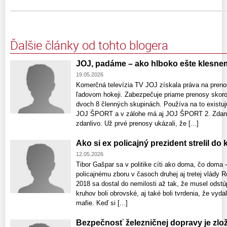
Ďalšie články od tohto blogera
JOJ, padáme – ako hlboko ešte klesn
19.05.2026
Komerčná televízia TV JOJ získala práva na pren
ľadovom hokeji. Zabezpečuje priame prenosy skoro
dvoch 8 členných skupinách. Používa na to exist
JOJ ŠPORT a v zálohe má aj JOJ ŠPORT 2. Zdanliv
zdanlivo. Už prvé prenosy ukázali, že [...]
Ako si ex policajný prezident strelil do
12.05.2026
Tibor Gašpar sa v politike cíti ako doma, čo doma 
policajnému zboru v časoch druhej aj tretej vlády R
2018 sa dostal do nemilosti až tak, že musel odstú
kruhov boli obrovské, aj také boli tvrdenia, že vydal
mafie. Keď si [...]
Bezpečnosť železničnej dopravy je zlo