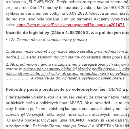
a názvu na „SLOVENSKO“. Prečo nebola zaregistrovaná zmena náz
zrejme predložená? Lebo by bol porušený zákon, keďže 09.06.202
vyhlásené parlamentné voľby na 30.09.2023.
Kľúčová zmena názvu 
do registra, lebo bola podaná 5 dní po termíne
! Aktuálny výpis z re
linku:
https://ives.minv.sk/Politickestrany/detail?id_spolok=201471
Nazretie do legislatívy (Zákon č. 85/2005 Z. z. o politických st
12a Zmena názvu a skratky strany (hnutia)
1, Strana môže zmeniť svoj názov alebo skratku
prostredníctvom z
podľa § 11 alebo zápisom nových stanov do registra strán podľa § 
Ak predmetom návrhu na zápis zmeny zaregistrovaných stanov a
stanov je
zmena názvu strany alebo jej skratky podľa odseku 1,
min
názvu strany alebo jej skratky, ak strana predložila návrh po vyhlá
………………
a konanie sa do vyhlásenia výsledkov volieb preruší.
Podvodný postup predstaviteľov volebnej koalície „OľaNO a pr
Predstavitelia volebnej koalície museli vedieť, že zmena názvu neb
politických strán a politických hnutí MV SR. Ak to nevedeli – je to le
viny. Faktom je, že vo volebnej kampani postupovali akoby bol náz
schválený! Vo svojich reklamných novinách a v masových médiách po
„OľaNO a priatelia: Obyčajní ľudia (OĽANO), Nezávislí kandidáti (
a zodpovední, Pačivale Roma, Magyar Szívek“ a KRESŤANSKÁ ÚNI