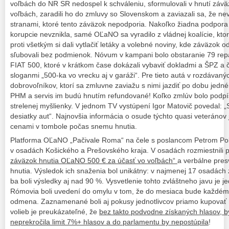
voľbách do NR SR nedospel k schváleniu, sformulovali v hnutí závä
voľbách, zaradili ho do zmluvy so Slovenskom a zaviazali sa, že nev
stranami, ktoré tento záväzok nepodporia. Nakoľko žiadna podpora 
korupcie nevznikla, samé OĽaNO sa vyradilo z vládnej koalície, kto
proti všetkým si dali vytlačiť letáky a volebné noviny, kde záväzok
sľubovali bez podmienok. Nóvum v kampani bolo obstaranie 79 rep
FIAT 500, ktoré v krátkom čase dokázali vybaviť dokladmi a ŠPZ a čo
sloganmi „500-ka vo vrecku aj v garáži“. Pre tieto autá v rozdávanýc
dobrovoľníkov, ktorí sa zmluvne zaviažu s nimi jazdiť po dobu jedn
PHM a servis im budú hnutím refundované! Koľko zmlúv bolo podpís
strelenej myšlienky. V jednom TV vystúpení Igor Matovič povedal: „S
desiatky aut“. Najnovšia informácia o osude týchto quasi veteránov j
cenami v tombole počas snemu hnutia.
Platforma OĽaNO „Pačivale Roma“ na čele s poslancom Petrom Pol
v osadách Košického a Prešovského kraja. V osadách rozmiestnili 
záväzok hnutia OĽaNO 500 € za účasť vo voľbách“
a verbálne pres
hnutia. Výsledok ich snaženia bol unikátny: v najmenej 17 osadách 
ba boli výsledky aj nad 90 %. Vysvetlenie tohto zvláštneho javu je
Rómovia boli uvedení do omylu v tom, že do mesiaca bude každému
odmena. Zaznamenané boli aj pokusy jednotlivcov priamo kupovať 
volieb je preukázateľné, že
bez takto podvodne získaných hlasov, by
neprekročila limit 7%+ hlasov a do parlamentu by nepostúpila
!