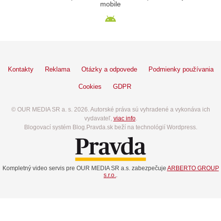
mobile
Kontakty
Reklama
Otázky a odpovede
Podmienky používania
Cookies
GDPR
© OUR MEDIA SR a. s. 2026. Autorské práva sú vyhradené a vykonáva ich
vydavateľ,
viac info
.
Blogovací systém Blog.Pravda.sk beží na technológií Wordpress.
Kompletný video servis pre OUR MEDIA SR a.s. zabezpečuje
ARBERTO GROUP
s.r.o.
.