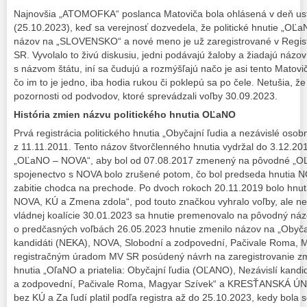
Najnovšia „ATOMOFKA“ poslanca Matoviča bola ohlásená v deň us
(25.10.2023), keď sa verejnosť dozvedela, že politické hnutie „OĽaN
názov na „SLOVENSKO“ a nové meno je už zaregistrované v Registri
SR. Vyvolalo to živú diskusiu, jedni podávajú žaloby a žiadajú názo
s názvom štátu, iní sa čudujú a rozmýšľajú načo je asi tento Matovi
čo im to je jedno, iba hodia rukou či poklepú sa po čele. Netušia, ž
pozornosti od podvodov, ktoré sprevádzali voľby 30.09.2023.
História zmien názvu politického hnutia OĽaNO
Prvá registrácia politického hnutia „Obyčajní ľudia a nezávislé oso
z 11.11.2011. Tento názov štvorčlenného hnutia vydržal do 3.12.201
„OĽaNO – NOVA“, aby bol od 07.08.2017 zmenený na pôvodné „OĽ
spojenectvo s NOVA bolo zrušené potom, čo bol predseda hnutia N
zabitie chodca na prechode. Po dvoch rokoch 20.11.2019 bolo hn
NOVA, KÚ a Zmena zdola“, pod touto značkou vyhralo voľby, ale neb
vládnej koalície 30.01.2023 sa hnutie premenovalo na pôvodný ná
o predčasných voľbách 26.05.2023 hnutie zmenilo názov na „Obyča
kandidáti (NEKA), NOVA, Slobodní a zodpovední, Pačivale Roma, M
registračným úradom MV SR posúdený návrh na zaregistrovanie 
hnutia „OľaNO a priatelia: Obyčajní ľudia (OĽANO), Nezávislí kand
a zodpovední, Pačivale Roma, Magyar Szívek“ a KRESŤANSKÁ ÚNIA
bez KÚ a Za ľudí platil podľa registra až do 25.10.2023, kedy bol