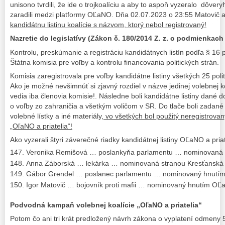
unisono tvrdili, že ide o trojkoalíciu a aby to aspoň vyzeralo dôver
zaradili medzi platformy OĽaNO. Dňa 02.07.2023 o 23:55 Matovič 
kandidátnu listinu koalície s názvom, ktorý nebol registrovaný!
Nazretie do legislatívy (Zákon č. 180/2014 Z. z. o podmienka
Kontrolu, preskúmanie a registráciu kandidátnych listín podľa § 
Štátna komisia pre voľby a kontrolu financovania politických strán.
Komisia zaregistrovala pre voľby kandidátne listiny všetkých 25 poli
Ako je možné nevšimnúť si zjavný rozdiel v názve jedinej volebnej koa
vedia iba členovia komisie!. Následne boli kandidátne listiny dané
o voľby zo zahraničia a všetkým voličom v SR. Do tlače boli zadané
volebné lístky a iné materiály,
vo všetkých bol použitý neregistrovan
„OľaNO a priatelia“!
Ako vyzerali štyri záverečné riadky kandidátnej listiny OĽaNO a pria
Veronika Remišová … poslankyňa parlamentu … nominovaná s
Anna Záborská … lekárka … nominovaná stranou Kresťanská 
Gábor Grendel … poslanec parlamentu … nominovaný hnutí
Igor Matovič … bojovník proti mafii … nominovaný hnutím O
Podvodná kampaň volebnej koalície „OľaNO a priatelia“
Potom čo ani tri krát predložený návrh zákona o vyplatení odmeny 