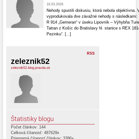
16.03.2026
Nehody spustili diskusiu, ktorá nebola objektívna.
vyprodukovala dve závažné nehody s následkami: 1
R 914 „Gemeran“ v úseku Lipovník – Výhybňa Tune
Tatran z Košíc do Bratislavy hl. stanice s REX 1814
Pezinku“. [...]
RSS
zeleznik52
zeleznik52.blog.pravda.sk
Štatistiky blogu
Počet článkov: 144
Celková čítanosť: 487629x
Priemerná čítanosť článkov: 3386x