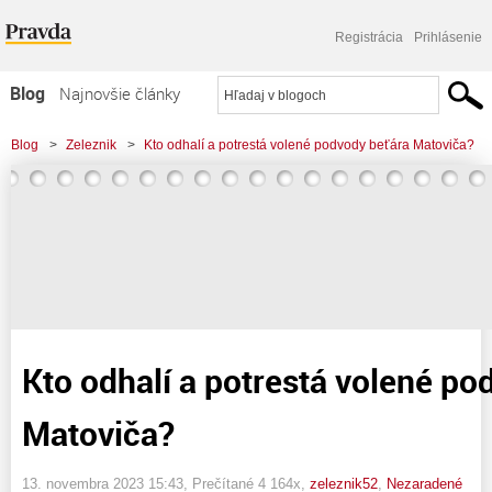
Registrácia
Prihlásenie
Blog
Najnovšie články
Najčítanejšie články
Blog
>
Zeleznik
>
Kto odhalí a potrestá volené podvody beťára Matoviča?
Najkomentovanejšie články
Zoznam blogov
Komerčné blogy
Kto odhalí a potrestá volené po
Matoviča?
13. novembra 2023 15:43
, Prečítané 4 164x,
zeleznik52
,
Nezaradené